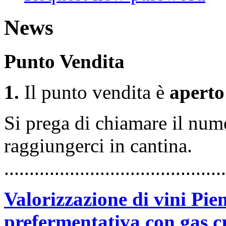
News
Punto Vendita
1
.
Il punto vendita è
aperto
Si prega di chiamare il nu
raggiungerci in cantina.
............................................
Valorizzazione di vini Pi
prefermentativa con gas c